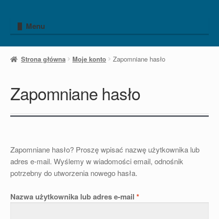
Przejdź
Przejdź
do
do
Menu
nawigacji
treści
Strona główna
Moje konto
Zapomniane hasło
Zapomniane hasło
Zapomniane hasło? Proszę wpisać nazwę użytkownika lub
adres e-mail. Wyślemy w wiadomości email, odnośnik
potrzebny do utworzenia nowego hasła.
Wymagane
Nazwa użytkownika lub adres e-mail
*