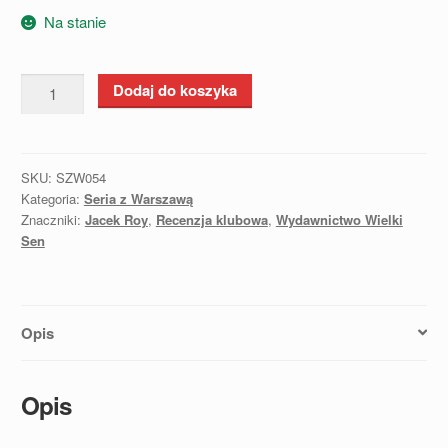
Na stanie
ilość
Dodaj do koszyka
Romans
ze
śmiercią
SKU:
SZW054
-
Kategoria:
Seria z Warszawą
Jacek
Znaczniki:
Jacek Roy
,
Recenzja klubowa
,
Wydawnictwo Wielki
Roy
Sen
Opis
Opis