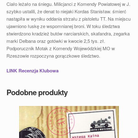
Ciało leżało na śniegu. Milicjanci z Komendy Powiatowej w J.
szybko ustalili, że denat to niejaki Kordas Stanisław. śmierć
nastąpiła w wyniku oddania strzału z pistoletu TT. Na miejscu
ujawniono łuskę ze wspomnianej broni. W toku śledztwa
stwierdzono kradzież butów narciarskich, skafandra, zegarka
marki Delbana oraz gotówki w kwocie 2,5 tys. zł.
Podporucznik Motak z Komendy Wojewódzkiej MO w
Rzeszowie rozpoczyna gorączkowe śledztwo.
LINK Recenzja Klubowa
Podobne produkty