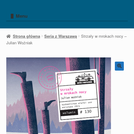
Przejdź
Przejdź
do
do
Menu
nawigacji
treści
Strona główna
Seria z Warszawą
Strzały w mrokach nocy –
Julian Woźniak