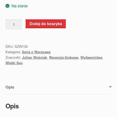
Na stanie
ilość
Dodaj do koszyka
Strzały
w
mrokach
SKU:
SZW130
nocy
Kategoria:
Seria z Warszawą
-
Znaczniki:
Julian Woźniak
,
Recenzja klubowa
,
Wydawnictwo
Julian
Wielki Sen
Woźniak
Opis
Opis