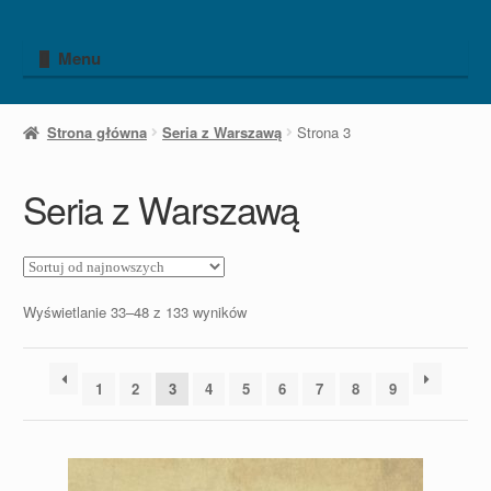
Przejdź
Przejdź
do
do
Menu
nawigacji
treści
Strona główna
Seria z Warszawą
Strona 3
Seria z Warszawą
Posortowane
Wyświetlanie 33–48 z 133 wyników
według
najnowszych
1
2
3
4
5
6
7
8
9