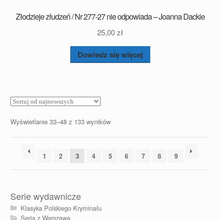
Złodzieje złudzeń / Nr 277-27 nie odpowiada – Joanna Dackie
25,00
zł
Dowiedz się więcej
Posortowane
Wyświetlanie 33–48 z 133 wyników
według
najnowszych
1
2
3
4
5
6
7
8
9
Serie wydawnicze
Klasyka Polskiego Kryminału
Seria z Warszawą