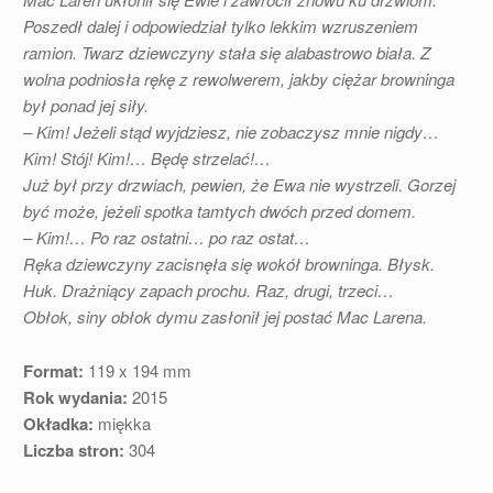
Poszedł dalej i odpowiedział tylko lekkim wzruszeniem
ramion. Twarz dziewczyny stała się alabastrowo biała. Z
wolna podniosła rękę z rewolwerem, jakby ciężar browninga
był ponad jej siły.
– Kim! Jeżeli stąd wyjdziesz, nie zobaczysz mnie nigdy…
Kim! Stój! Kim!… Będę strzelać!…
Już był przy drzwiach, pewien, że Ewa nie wystrzeli. Gorzej
być może, jeżeli spotka tamtych dwóch przed domem.
– Kim!… Po raz ostatni… po raz ostat…
Ręka dziewczyny zacisnęła się wokół browninga. Błysk.
Huk. Drażniący zapach prochu. Raz, drugi, trzeci…
Obłok, siny obłok dymu zasłonił jej postać Mac Larena.
Format:
119 x 194 mm
Rok wydania:
2015
Okładka:
miękka
Liczba stron:
304