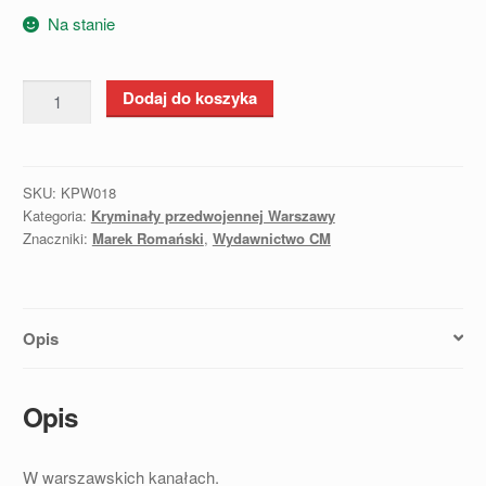
Na stanie
ilość
Dodaj do koszyka
Ostatnia
gra
Yoshimury
SKU:
KPW018
-
Kategoria:
Kryminały przedwojennej Warszawy
Marek
Znaczniki:
Marek Romański
,
Wydawnictwo CM
Romański
Opis
Opis
W warszawskich kanałach.