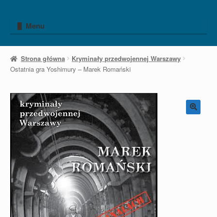
Przejdź
Przejdź
do
do
Menu
nawigacji
treści
Strona główna
Kryminały przedwojennej Warszawy
Ostatnia gra Yoshimury – Marek Romański