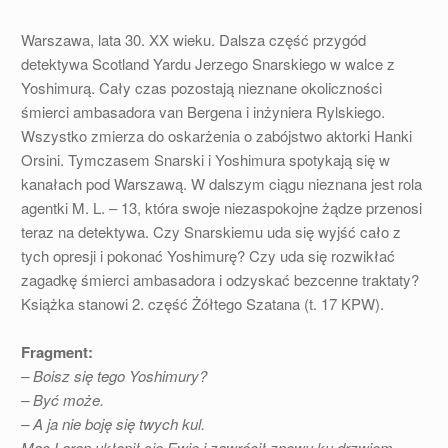
Warszawa, lata 30. XX wieku. Dalsza część przygód
detektywa Scotland Yardu Jerzego Snarskiego w walce z
Yoshimurą. Cały czas pozostają nieznane okoliczności
śmierci ambasadora van Bergena i inżyniera Rylskiego.
Wszystko zmierza do oskarżenia o zabójstwo aktorki Hanki
Orsini. Tymczasem Snarski i Yoshimura spotykają się w
kanałach pod Warszawą. W dalszym ciągu nieznana jest rola
agentki M. L. – 13, która swoje niezaspokojne żądze przenosi
teraz na detektywa. Czy Snarskiemu uda się wyjść cało z
tych opresji i pokonać Yoshimurę? Czy uda się rozwikłać
zagadkę śmierci ambasadora i odzyskać bezcenne traktaty?
Książka stanowi 2. część Żółtego Szatana (t. 17 KPW).
Fragment:
– Boisz się tego Yoshimury?
– Być może.
– A ja nie boję się twych kul.
Mac Laren ukłonił się Ewie i zawrócił znowu ku drzwiom.